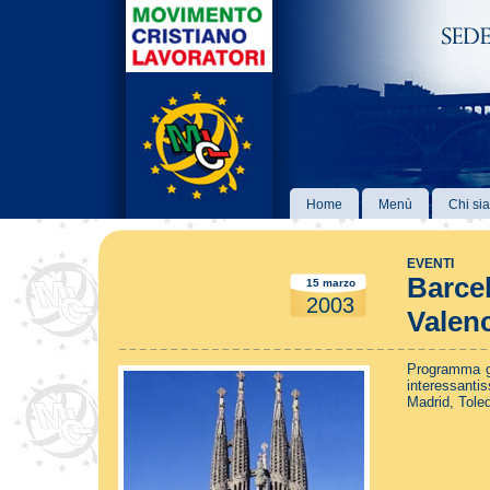
Home
Menù
Chi si
EVENTI
Barcel
15 marzo
2003
Valenc
Programma gi
interessanti
Madrid, Tole