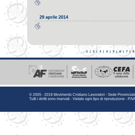
29 aprile 2014
1
|
2
|
3
|
4
|
5
|
6
|
7
|
8
© 2005 - 2018 Movimento Cristiano Lavoratori - Sede Provinciale
Tutti i diritti sono riservati - Vietato ogni tipo di riproduzione - 