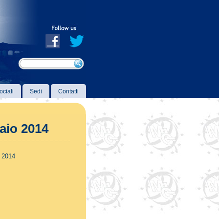
ociali
Sedi
Contatti
aio 2014
 2014