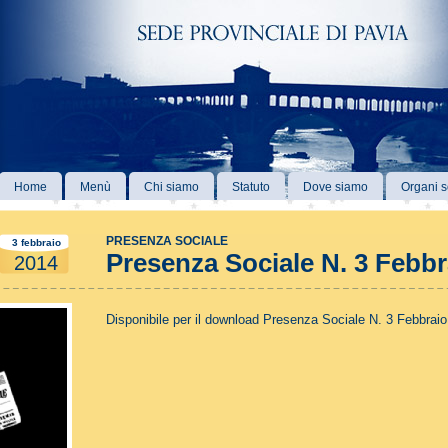
Home
Menù
Chi siamo
Statuto
Dove siamo
Organi s
PRESENZA SOCIALE
3 febbraio
Presenza Sociale N. 3 Febbr
2014
Disponibile per il download Presenza Sociale N.
3 Febbraio