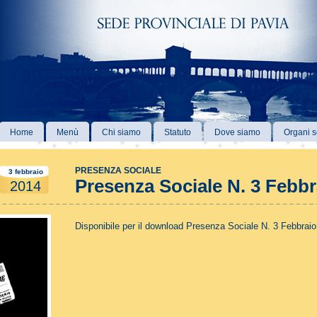
Home
Menù
Chi siamo
Statuto
Dove siamo
Organi s
PRESENZA SOCIALE
3 febbraio
Presenza Sociale N. 3 Febbr
2014
Disponibile per il download Presenza Sociale N.
3 Febbraio