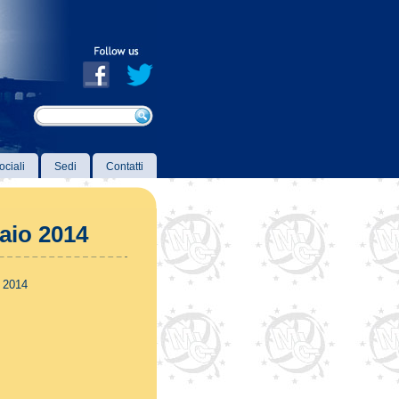
ociali
Sedi
Contatti
aio 2014
 2014