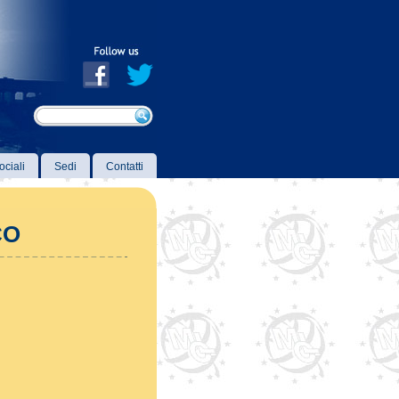
ociali
Sedi
Contatti
CO