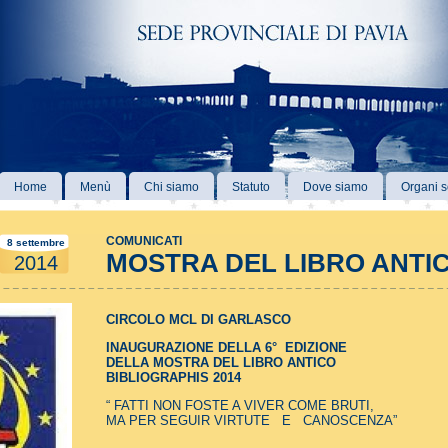
Home
Menù
Chi siamo
Statuto
Dove siamo
Organi s
COMUNICATI
8 settembre
MOSTRA DEL LIBRO ANTI
2014
CIRCOLO MCL DI GARLASCO
INAUGURAZIONE DELLA 6° EDIZIONE
DELLA MOSTRA DEL LIBRO ANTICO
BIBLIOGRAPHIS 2014
“ FATTI NON FOSTE A VIVER COME BRUTI,
MA PER SEGUIR VIRTUTE E CANOSCENZA”