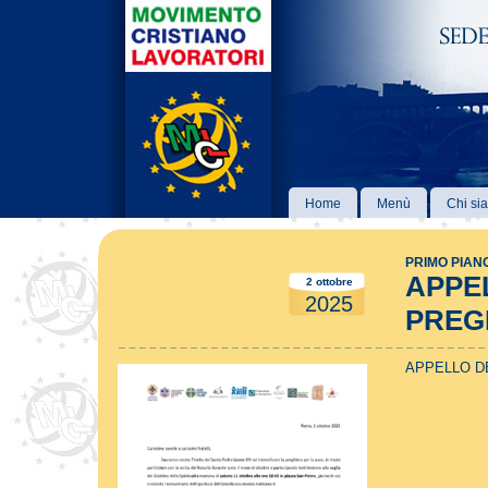
Home
Menù
Chi si
PRIMO PIAN
APPEL
2 ottobre
2025
PREGH
APPELLO DE