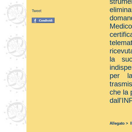
strum
elimin
Tweet
domand
Medico
certifi
telemat
ricevut
la suc
indisp
per la
trasmi
che la 
dall'IN
Allegato >