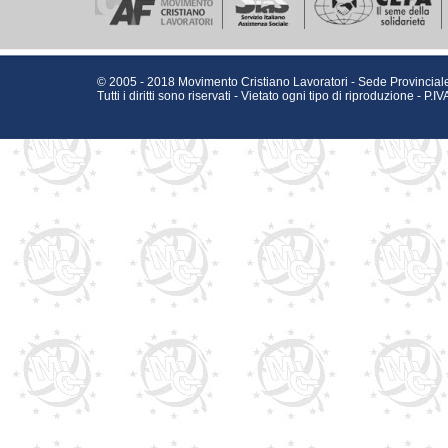
© 2005 - 2018 Movimento Cristiano Lavoratori - Sede Provinciale
Tutti i diritti sono riservati - Vietato ogni tipo di riproduzione - 