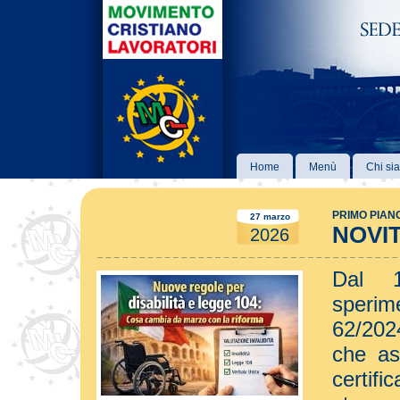
Home
Menù
Chi si
PRIMO PIAN
27 marzo
NOVIT
2026
Dal 
sperime
62/202
che as
certifi