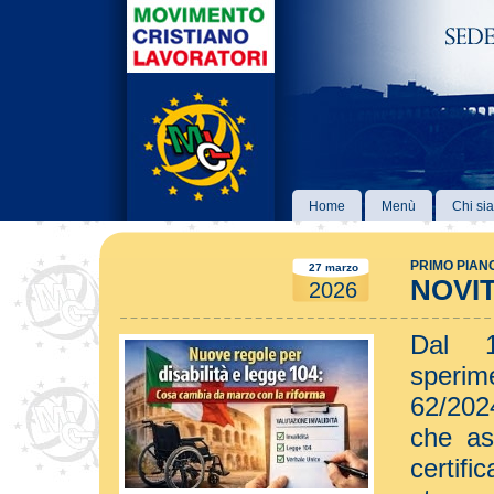
Home
Menù
Chi si
PRIMO PIAN
27 marzo
NOVIT
2026
Dal 
sperime
62/202
che as
certifi