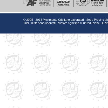
© 2005 - 2018 Movimento Cristiano Lavoratori - Sede Provinciale
Tutti i diritti sono riservati - Vietato ogni tipo di riproduzione - 