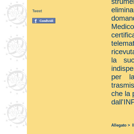
strum
elimin
Tweet
domand
Medico
certifi
telemat
ricevut
la suc
indisp
per la
trasmi
che la 
dall'IN
Allegato >