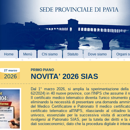
Home
Menù
Chi siamo
Statuto
Dove siamo
Organi s
PRIMO PIANO
27 marzo
NOVITA' 2026 SIAS
2026
Dal 1° marzo 2026, si amplia la sperimentazione della ri
62/2024) in 40 nuove province, con l'INPS che assume il ru
Il certificato medico telematico diventa l'unico strumento 
eliminando la necessità di presentare una domanda ammini
del Medico Certificatore e Patronato Il medico certificat
certificato telematico all'INPS, rilasciando al cittadino 
univoco, essenziale per la successiva visita di accert
rivolgersi al Patronato SIAS, per la tutela dei diritti e la
dati socioeconomici, dato che la procedura digitale è inter