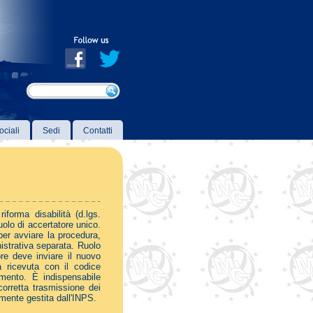
ociali
Sedi
Contatti
forma disabilità (d.lgs.
olo di accertatore unico.
per avviare la procedura,
strativa separata. Ruolo
ore deve inviare il nuovo
la ricevuta con il codice
amento. È indispensabile
 corretta trasmissione dei
amente gestita dall'INPS.