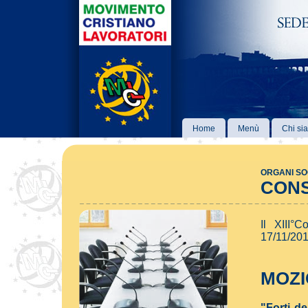
Home
Menù
Chi si
ORGANI SO
CONS
Il XIII°
17/11/201
MOZ
"Forti de