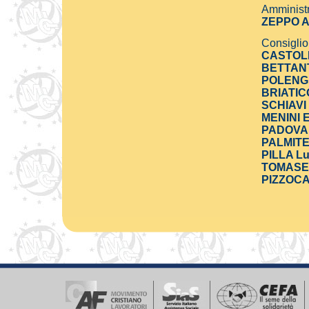
Amministr
ZEPPO A
Consiglio
CASTOLD
BETTANT
POLENGH
BRIATICO
SCHIAVI
MENINI E
PADOVAN
PALMITE
PILLA Lu
TOMASET
PIZZOCA