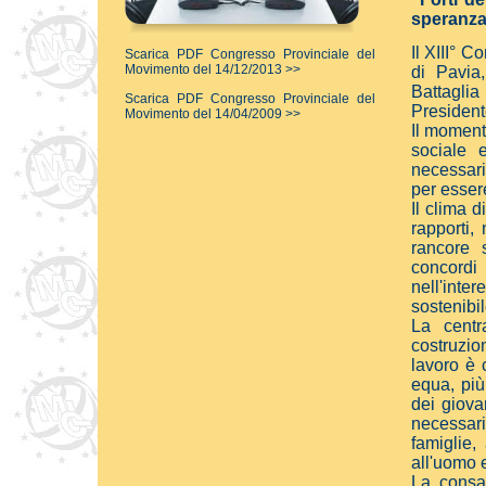
speranza 
Il XIII° 
Scarica PDF Congresso Provinciale del
Movimento del 14/12/2013 >>
di Pavia
Battaglia
Scarica PDF Congresso Provinciale del
President
Movimento del 14/04/2009 >>
Il momento
sociale 
necessari
per esser
Il clima 
rapporti,
rancore 
concordi
nell'int
sostenibil
La centr
costruzion
lavoro è 
equa, più 
dei giova
necessar
famiglie,
all'uomo 
La consa