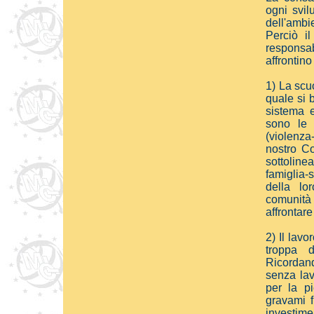
ogni svil
dell'ambie
Perciò il
responsab
affrontino
1) La scuo
quale si b
sistema 
sono le 
(violenza
nostro Co
sottolinea
famiglia-
della lo
comunit
affrontare
2) Il lavo
troppa d
Ricordan
senza lav
per la p
gravami fi
investiment