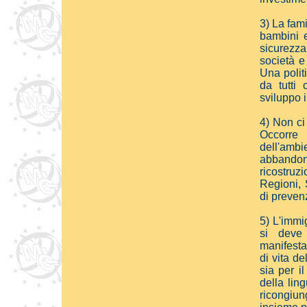
3) La fami
bambini e
sicurezza
società e 
Una polit
da tutti 
sviluppo i
4) Non ci
Occorre 
dell'ambi
abbandon
ricostru
Regioni, 
di preven
5) L'immi
si deve
manifesta
di vita de
sia per i
della ling
ricongiun