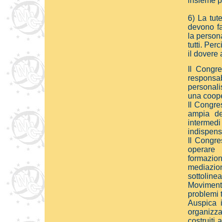
insieme p
6) La tut
devono fa
la person
tutti. Pe
il dovere 
Il Congre
respons
personalis
una coope
Il Congre
ampia de
intermed
indispens
Il Congre
operare 
formazio
mediazion
sottoline
Movimento
problemi tu
Auspica i
organizza
costruiti 