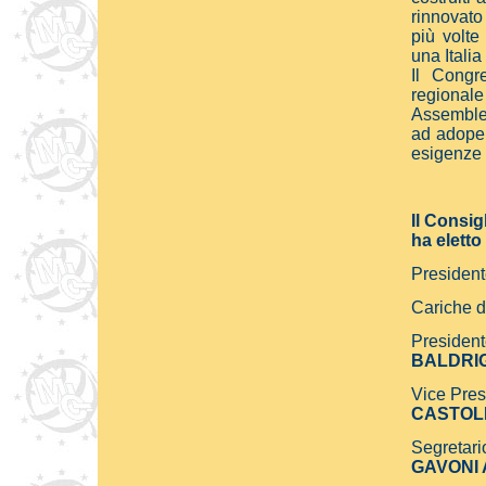
rinnovato 
più volte
una Itali
Il Congr
regionale
Assemblea 
ad adoper
esigenze d
Il Consig
ha eletto
President
Cariche 
President
BALDRIG
Vice Pres
CASTOLD
Segretari
GAVONI A